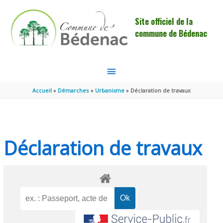
Aller au contenu
Aller au pied de page
Site officiel de la
commune de Bédenac
MENU
PRINCIPAL
Accueil
Démarches
Urbanisme
Déclaration de travaux
Déclaration de travaux