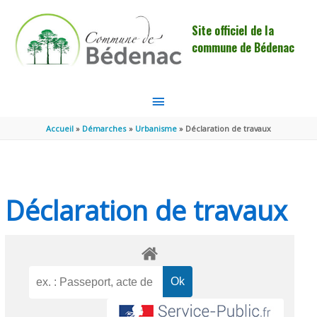
Aller au contenu
Aller au pied de page
Site officiel de la
commune de Bédenac
MENU
PRINCIPAL
Accueil
Démarches
Urbanisme
Déclaration de travaux
Déclaration de travaux