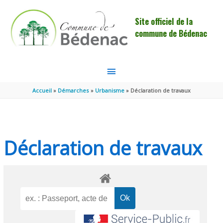
Aller au contenu
Aller au pied de page
Site officiel de la
commune de Bédenac
MENU
PRINCIPAL
Accueil
Démarches
Urbanisme
Déclaration de travaux
Déclaration de travaux