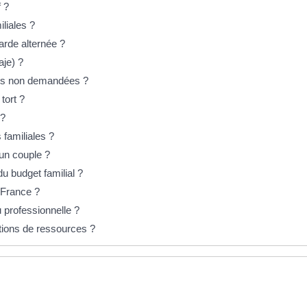
 ?
liales ?
garde alternée ?
aje) ?
ales non demandées ?
tort ?
 ?
 familiales ?
 un couple ?
du budget familial ?
n France ?
 professionnelle ?
itions de ressources ?