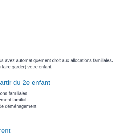
s avez automatiquement droit aux allocations familiales.
faire garder) votre enfant.
artir du 2e enfant
ions familiales
ément familial
me de déménagement
rent