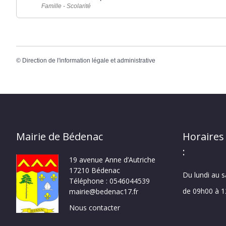
Famille - Scolarité
©
Direction de l'information légale et administrative
Mairie de Bédenac
Horaires
:
19 avenue Anne d’Autriche
17210 Bédenac
Du lundi au 
Téléphone : 0546044539
de 09h00 à 
mairie@bedenac17.fr
Nous contacter