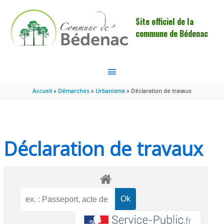
Aller au contenu
Aller au pied de page
Site officiel de la
commune de Bédenac
MENU
PRINCIPAL
Accueil
Démarches
Urbanisme
Déclaration de travaux
Déclaration de travaux