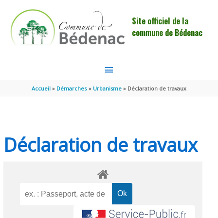
Aller au contenu
Aller au pied de page
Site officiel de la
commune de Bédenac
MENU
PRINCIPAL
Accueil
Démarches
Urbanisme
Déclaration de travaux
Déclaration de travaux