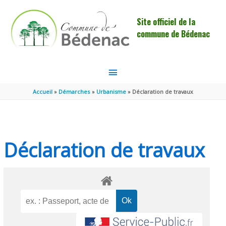
Aller au contenu
Aller au pied de page
Site officiel de la
commune de Bédenac
MENU
PRINCIPAL
Accueil
Démarches
Urbanisme
Déclaration de travaux
Déclaration de travaux