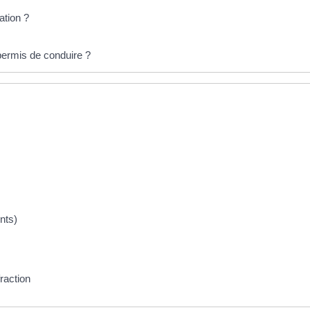
ation ?
 permis de conduire ?
ints)
raction