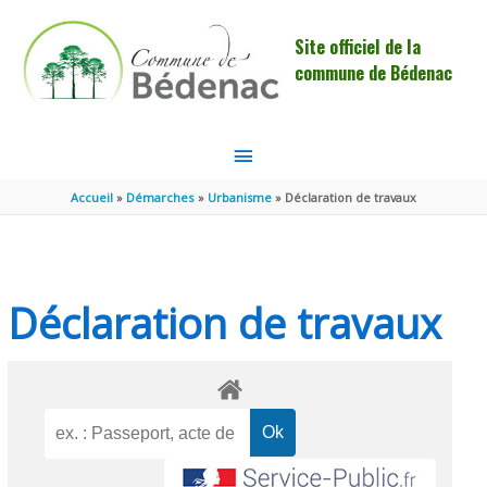
Aller au contenu
Aller au pied de page
Site officiel de la
commune de Bédenac
MENU
PRINCIPAL
Accueil
Démarches
Urbanisme
Déclaration de travaux
Déclaration de travaux