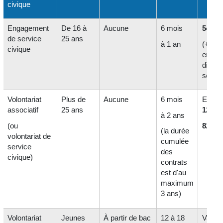
civique
Engagement
De 16 à
Aucune
6 mois
541,17
de service
25 ans
à 1 an
(+
111
civique
en ca
difficu
social
Volontariat
Plus de
Aucune
6 mois
Entre
associatif
25 ans
123,19
à 2 ans
(ou
824,86
(la durée
volontariat de
cumulée
service
des
civique)
contrats
est d'au
maximum
3 ans)
Volontariat
Jeunes
À partir de bac
12 à 18
Variab