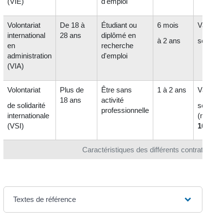
(VIE)
d'emploi
Volontariat
De 18 à
Étudiant ou
6 mois
Variab
international
28 ans
diplômé en
à 2 ans
selon 
en
recherche
administration
d'emploi
(VIA)
Volontariat
Plus de
Être sans
1 à 2 ans
Variab
18 ans
activité
de solidarité
selon 
professionnelle
internationale
(mini
(VSI)
100 €
)
Caractéristiques des différents contrats de
Textes de référence