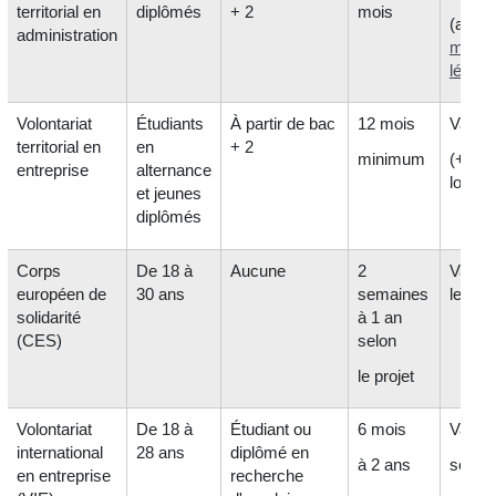
territorial en
diplômés
+ 2
mois
(au mo
administration
mini
légal
)
Volontariat
Étudiants
À partir de bac
12 mois
Variab
territorial en
en
+ 2
minimum
(+ sub
entreprise
alternance
logem
et jeunes
diplômés
Corps
De 18 à
Aucune
2
Variab
européen de
30 ans
semaines
le pay
solidarité
à 1 an
(CES)
selon
le projet
Volontariat
De 18 à
Étudiant ou
6 mois
Variab
international
28 ans
diplômé en
à 2 ans
selon 
en entreprise
recherche