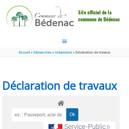
Aller au contenu
Aller au pied de page
Site officiel de la
commune de Bédenac
MENU
PRINCIPAL
Accueil
Démarches
Urbanisme
Déclaration de travaux
Déclaration de travaux