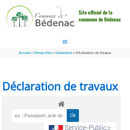
Aller au contenu
Aller au pied de page
Site officiel de la
commune de Bédenac
MENU
PRINCIPAL
Accueil
Démarches
Urbanisme
Déclaration de travaux
Déclaration de travaux