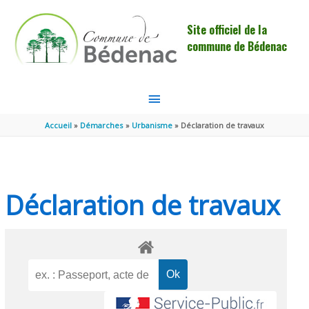
Aller au contenu
Aller au pied de page
Site officiel de la
commune de Bédenac
MENU
PRINCIPAL
Accueil
Démarches
Urbanisme
Déclaration de travaux
Déclaration de travaux