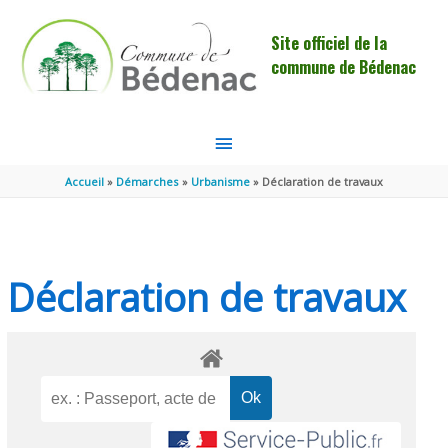
Aller au contenu
Aller au pied de page
Site officiel de la
commune de Bédenac
MENU
PRINCIPAL
Accueil
Démarches
Urbanisme
Déclaration de travaux
Déclaration de travaux