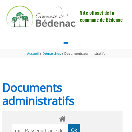
Aller au contenu
Aller au pied de page
Site officiel de la
commune de Bédenac
MENU
PRINCIPAL
Accueil
Démarches
Documents administratifs
Documents
administratifs