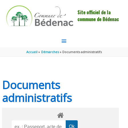
Aller au contenu
Aller au pied de page
Site officiel de la
commune de Bédenac
MENU
PRINCIPAL
Accueil
Démarches
Documents administratifs
Documents
administratifs