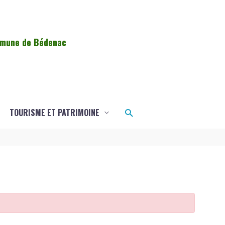
ommune de Bédenac
Rechercher
TOURISME ET PATRIMOINE