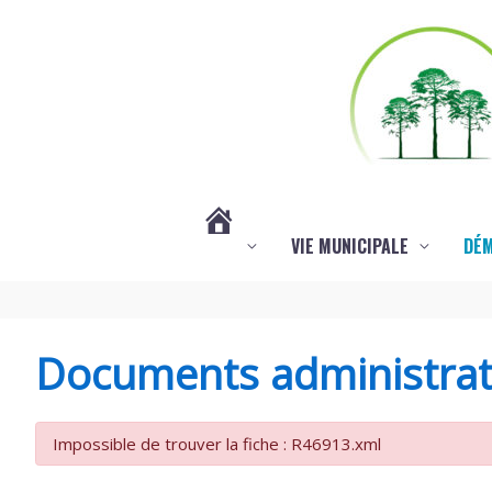
Aller au contenu
Aller au pied de page
VIE MUNICIPALE
DÉ
#3578
(PAS
Documents administrat
DE
Impossible de trouver la fiche : R46913.xml
TITRE)