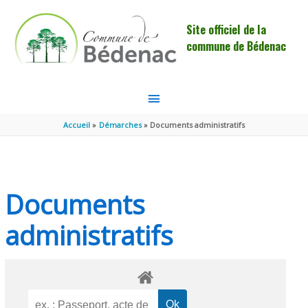
Aller au contenu
Aller au pied de page
Site officiel de la
commune de Bédenac
MENU
PRINCIPAL
Accueil
Démarches
Documents administratifs
Documents
administratifs