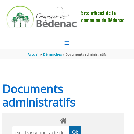
Aller au contenu
Aller au pied de page
Site officiel de la
commune de Bédenac
MENU
PRINCIPAL
Accueil
Démarches
Documents administratifs
Documents
administratifs