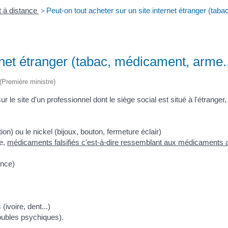
 à distance
>
Peut-on tout acheter sur un site internet étranger (tab
rnet étranger (tabac, médicament, arme..
 (Première ministre)
 site d'un professionnel dont le siège social est situé à l'étranger, e
n) ou le nickel (bijoux, bouton, fermeture éclair)
e,
médicaments falsifiés c'est-à-dire ressemblant aux médicaments a
ance)
ivoire, dent...)
oubles psychiques).