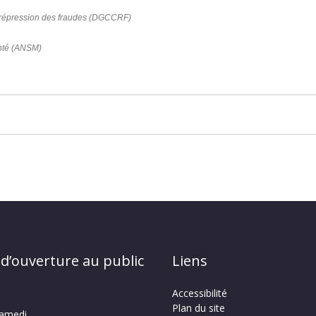
a répression des fraudes (DGCCRF)
anté (ANSM)
 d’ouverture au public
Liens
Accessibilité
Plan du site
samedi