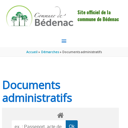
Aller au contenu
Aller au pied de page
Site officiel de la
commune de Bédenac
MENU
PRINCIPAL
Accueil
Démarches
Documents administratifs
Documents
administratifs