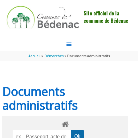
Aller au contenu
Aller au pied de page
Site officiel de la
commune de Bédenac
MENU
PRINCIPAL
Accueil
Démarches
Documents administratifs
Documents
administratifs