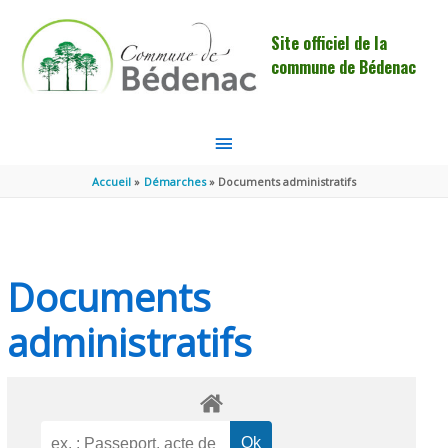
Aller au contenu
Aller au pied de page
Site officiel de la
commune de Bédenac
MENU
PRINCIPAL
Accueil
Démarches
Documents administratifs
Documents
administratifs