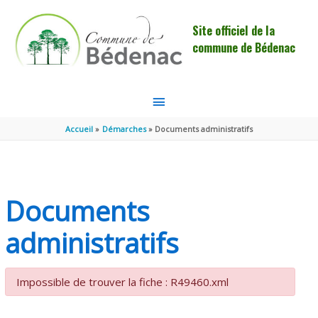
Aller au contenu
Aller au pied de page
Site officiel de la
commune de Bédenac
MENU
PRINCIPAL
Accueil
Démarches
Documents administratifs
Documents
administratifs
Impossible de trouver la fiche : R49460.xml