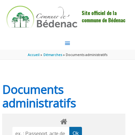
Aller au contenu
Aller au pied de page
Site officiel de la
commune de Bédenac
MENU
PRINCIPAL
Accueil
Démarches
Documents administratifs
Documents
administratifs