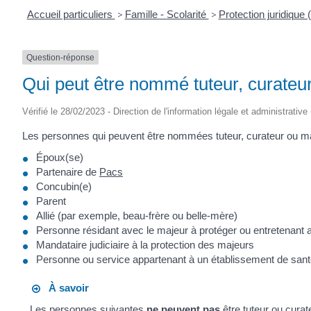
Accueil particuliers
>
Famille - Scolarité
>
Protection juridique (t
Question-réponse
Qui peut être nommé tuteur, curateu
Vérifié le 28/02/2023 - Direction de l'information légale et administrative
Les personnes qui peuvent être nommées tuteur, curateur ou man
Époux(se)
Partenaire de
Pacs
Concubin(e)
Parent
Allié (par exemple, beau-frère ou belle-mère)
Personne résidant avec le majeur à protéger ou entretenant av
Mandataire judiciaire à la protection des majeurs
Personne ou service appartenant à un établissement de santé
À savoir
Les personnes suivantes
ne peuvent pas
être tuteur ou curat