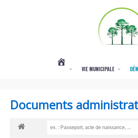
Aller au contenu
Aller au pied de page
VIE MUNICIPALE
DÉ
#3578
(PAS
Documents administrat
DE
TITRE)