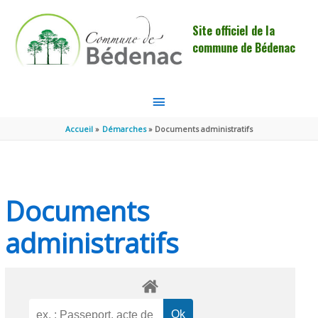
Aller au contenu
Aller au pied de page
Site officiel de la
commune de Bédenac
MENU
PRINCIPAL
Accueil
Démarches
Documents administratifs
Documents
administratifs