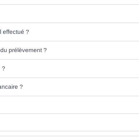
l effectué ?
 du prélèvement ?
 ?
ancaire ?