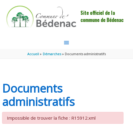
Aller au contenu
Aller au pied de page
Site officiel de la
commune de Bédenac
MENU
PRINCIPAL
Accueil
Démarches
Documents administratifs
Documents
administratifs
Impossible de trouver la fiche : R15912.xml