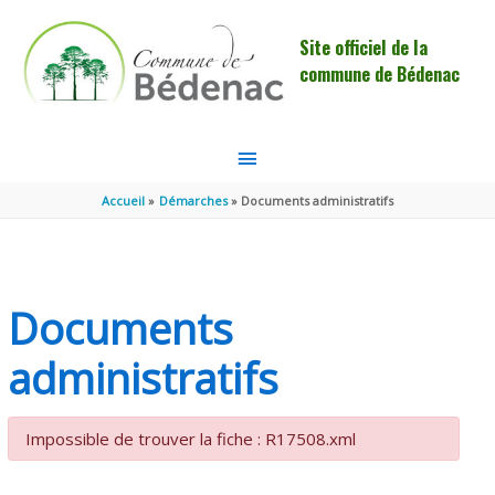
Aller au contenu
Aller au pied de page
Site officiel de la
commune de Bédenac
MENU
PRINCIPAL
Accueil
Démarches
Documents administratifs
Documents
administratifs
Impossible de trouver la fiche : R17508.xml