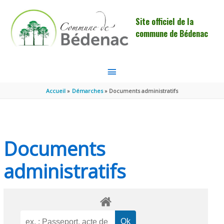
Aller au contenu
Aller au pied de page
Site officiel de la
commune de Bédenac
MENU
PRINCIPAL
Accueil
Démarches
Documents administratifs
Documents
administratifs