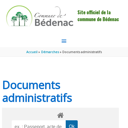
Aller au contenu
Aller au pied de page
Site officiel de la
commune de Bédenac
MENU
PRINCIPAL
Accueil
Démarches
Documents administratifs
Documents
administratifs