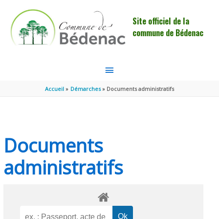
Aller au contenu
Aller au pied de page
Site officiel de la
commune de Bédenac
MENU
PRINCIPAL
Accueil
Démarches
Documents administratifs
Documents
administratifs