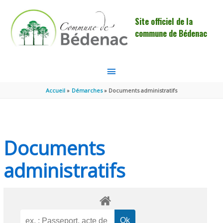
Aller au contenu
Aller au pied de page
Site officiel de la
commune de Bédenac
MENU
PRINCIPAL
Accueil
Démarches
Documents administratifs
Documents
administratifs