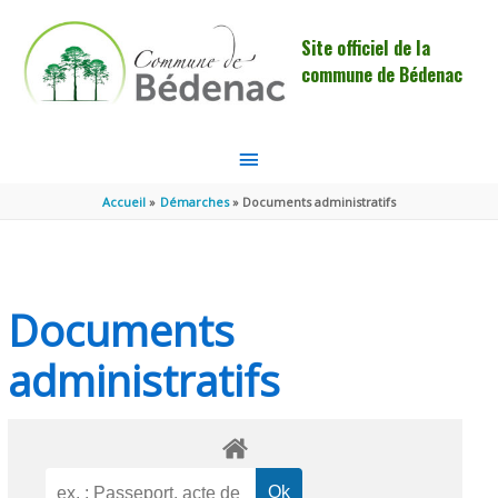
Aller au contenu
Aller au pied de page
Site officiel de la
commune de Bédenac
MENU
PRINCIPAL
Accueil
Démarches
Documents administratifs
Documents
administratifs