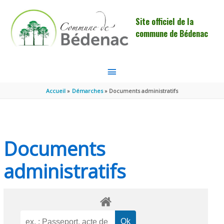
Aller au contenu
Aller au pied de page
Site officiel de la
commune de Bédenac
MENU
PRINCIPAL
Accueil
Démarches
Documents administratifs
Documents
administratifs