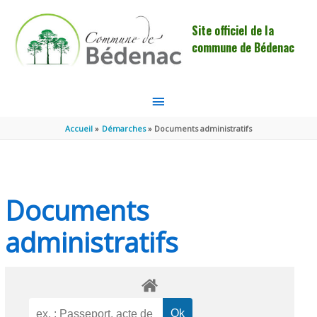
Aller au contenu
Aller au pied de page
Site officiel de la
commune de Bédenac
MENU
PRINCIPAL
Accueil
Démarches
Documents administratifs
Documents
administratifs