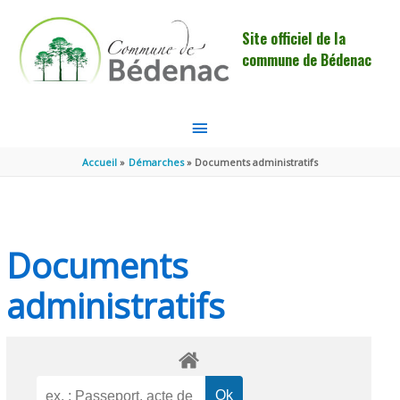
Aller au contenu
Aller au pied de page
Site officiel de la
commune de Bédenac
MENU
PRINCIPAL
Accueil
Démarches
Documents administratifs
Documents
administratifs