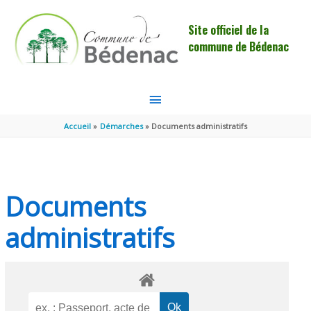
Aller au contenu
Aller au pied de page
Site officiel de la
commune de Bédenac
MENU
PRINCIPAL
Accueil
Démarches
Documents administratifs
Documents
administratifs