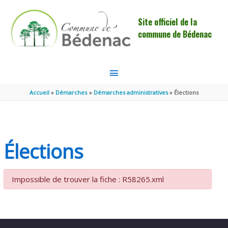
Aller au contenu
Aller au pied de page
Site officiel de la
commune de Bédenac
MENU
PRINCIPAL
Accueil
Démarches
Démarches administratives
Élections
Élections
Impossible de trouver la fiche : R58265.xml