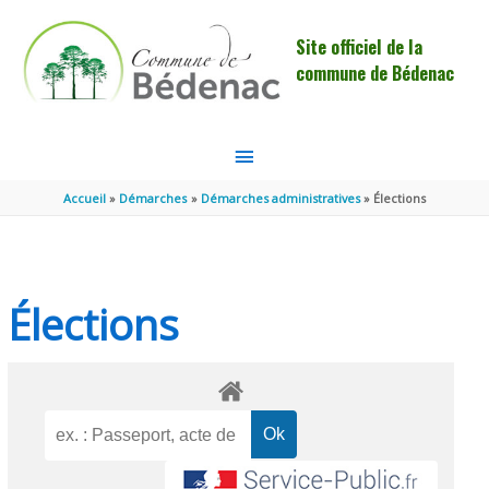
Aller au contenu
Aller au pied de page
Site officiel de la
commune de Bédenac
MENU
PRINCIPAL
Accueil
Démarches
Démarches administratives
Élections
Élections