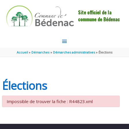
Aller au contenu
Aller au pied de page
Site officiel de la
commune de Bédenac
MENU
PRINCIPAL
Accueil
Démarches
Démarches administratives
Élections
Élections
Impossible de trouver la fiche : R44823.xml