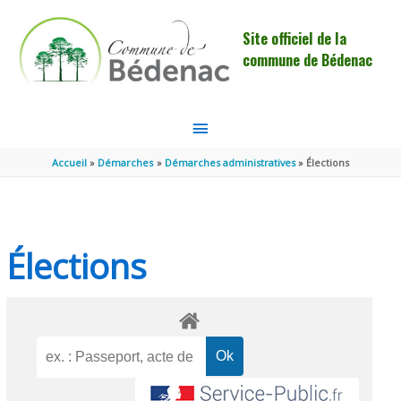
Aller au contenu
Aller au pied de page
Site officiel de la
commune de Bédenac
MENU
PRINCIPAL
Accueil
Démarches
Démarches administratives
Élections
Élections