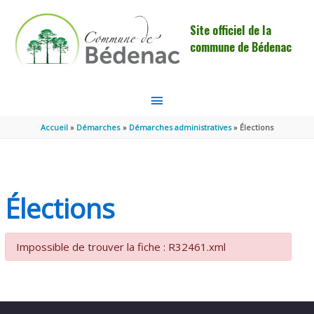
Aller au contenu
Aller au pied de page
Site officiel de la
commune de Bédenac
MENU
PRINCIPAL
Accueil
Démarches
Démarches administratives
Élections
Élections
Impossible de trouver la fiche : R32461.xml