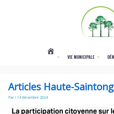
Aller au contenu
Aller au pied de page
VIE MUNICIPALE
DÉ
#3578
(PAS
Articles Haute-Sainton
DE
Par
/
14 décembre 2024
TITRE)