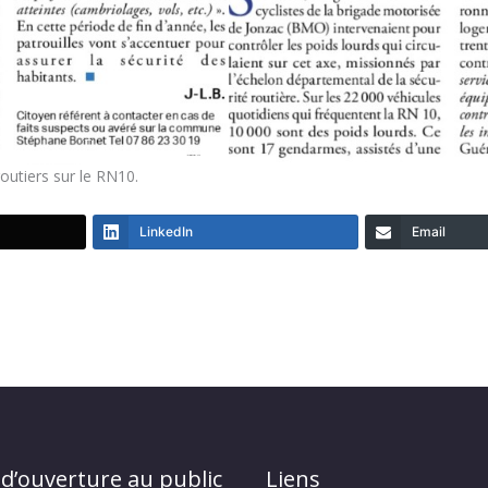
outiers sur le RN10.
LinkedIn
Email
 d’ouverture au public
Liens