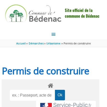
Aller au contenu
Aller au pied de page
Site officiel de la
commune de Bédenac
MENU
PRINCIPAL
Accueil
Démarches
Urbanisme
Permis de construire
Permis de construire