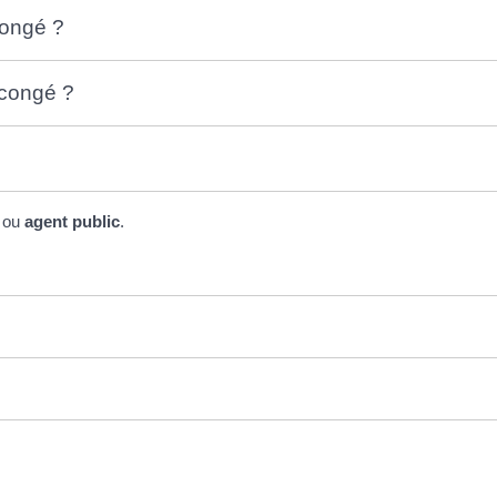
congé ?
 congé ?
ou
agent public
.