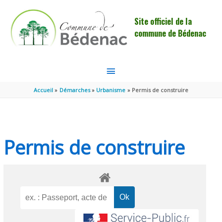
Aller au contenu
Aller au pied de page
Site officiel de la
commune de Bédenac
MENU
PRINCIPAL
Accueil
Démarches
Urbanisme
Permis de construire
Permis de construire