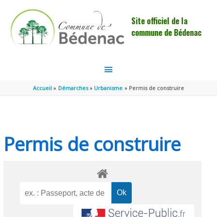
Aller au contenu
Aller au pied de page
Site officiel de la
commune de Bédenac
MENU
PRINCIPAL
Accueil
Démarches
Urbanisme
Permis de construire
Permis de construire