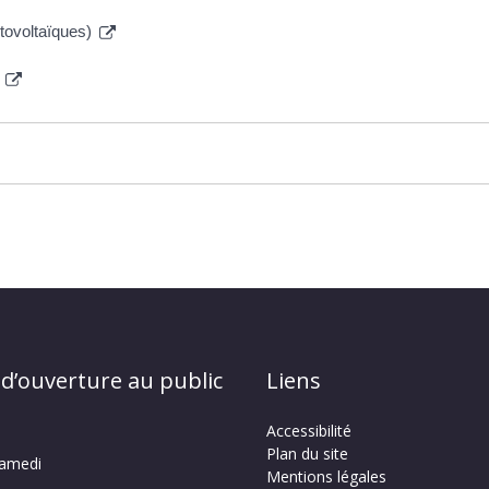
otovoltaïques)
n
 d’ouverture au public
Liens
Accessibilité
Plan du site
samedi
Mentions légales